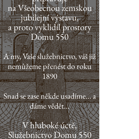
na Všeobecnou zemskou
jubilejní výstavu,
a proto vyklidil prostory
Domu 550
A my, Vaše služebnictvo, váš již
nemůžeme přenést do roku
1890
Snad se zase někde usadíme... a
dáme vědět...
V hluboké úctě,
Služebnictvo Domu 550