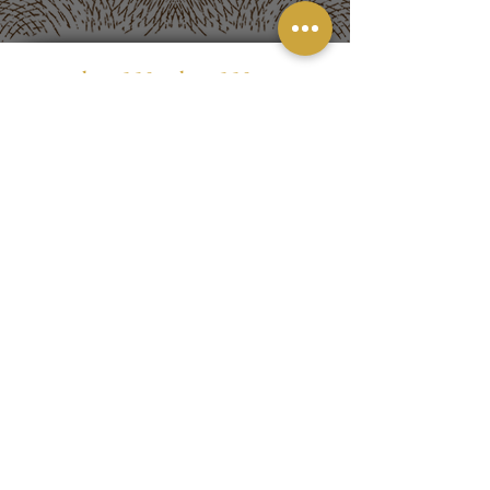
dum550@dum550.cz
© 2020–2026
beyond surface s.r.o., IČO:
07995652
PROVOZOVNA
Poděbradova 550, 272 01 Kladno