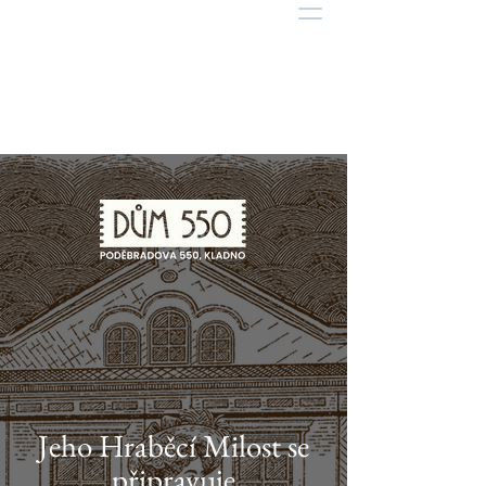
Jeho Hraběcí Milost se
připravuje