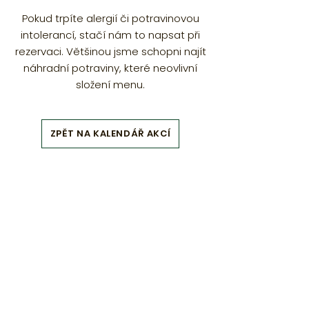
Pokud trpíte alergií či potravinovou
intolerancí, stačí nám to napsat při
rezervac
i. Většinou jsme schopni najít
náhradní potraviny, které neovlivní
složení men
u.
ZPĚT NA KALENDÁŘ AKCÍ