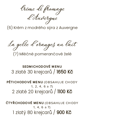
Créme de fromage
d'Auvergne
(6) Krém z modrého sýra z Auvergne
La gelée d'oranges au lait
(7) Mléčné pomerančové želé
SEDMICHOD
OVÉ MENU
3 zlaté
30
krejca
rů /
1650 Kč
PĚTICHODOVÉ
MENU
(OBSAHUJE CH
ODY
1
, 2, 4, 6
a 7)
2 zlaté
20
krejcarů /
1100 K
č
ČTYŘCHODOVÉ ME
NU
(OBSAHUJE CHOD
Y
1, 4
, 6 a 7)
1
zlatý
80
krejc
arů /
900
Kč