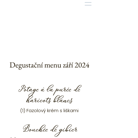
Degustační menu září 2024
Potage à la purée de
haricots blancs
(1) Fazolový krém s liškami
Bouchée de gibier